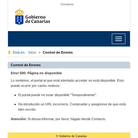
Contacto
Toggle
navigation
Está en:
Inicio
>
Control de Errores
Control de Errores
Error 500: Página no disponible
Lo sentimos, el portal al que está intentado acceder no está disponible. Esto
puede ocurrir por varios motivos:
El portal puede no estar disponible "Temporalmente".
Ha introducido un URL incorrecto. Compruebe y asegúrese de que está
bien escrito.
Atención:
Si desea informar, por favor, hágalo desde Contacto.
© Gobierno de Canarias