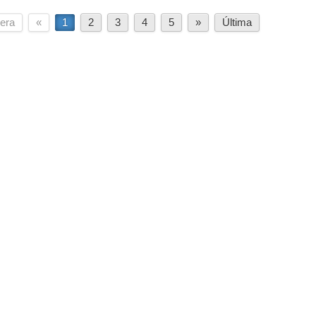
era
«
1
2
3
4
5
»
Última