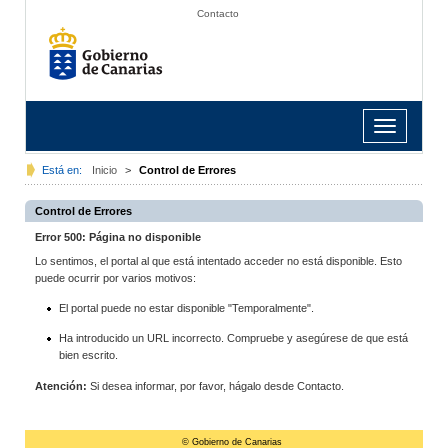
Contacto
Toggle
navigation
Está en:
Inicio
>
Control de Errores
Control de Errores
Error 500: Página no disponible
Lo sentimos, el portal al que está intentado acceder no está disponible. Esto
puede ocurrir por varios motivos:
El portal puede no estar disponible "Temporalmente".
Ha introducido un URL incorrecto. Compruebe y asegúrese de que está
bien escrito.
Atención:
Si desea informar, por favor, hágalo desde Contacto.
© Gobierno de Canarias