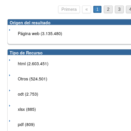
Primera
«
1
2
3
Origen del resultado
Página web (3.135.480)
Tipo de Recurso
html (2.603.451)
Otros (524.501)
odt (2.753)
xlsx (885)
pdf (809)