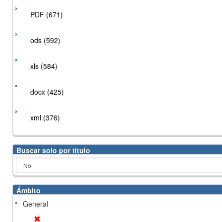
PDF (671)
ods (592)
xls (584)
docx (425)
xml (376)
Buscar solo por título
Ámbito
General