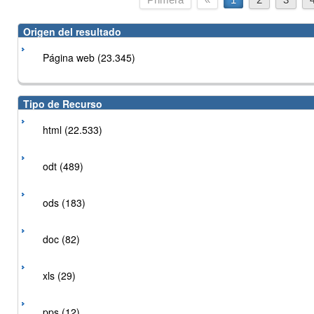
Origen del resultado
Página web (23.345)
Tipo de Recurso
html (22.533)
odt (489)
ods (183)
doc (82)
xls (29)
pps (12)