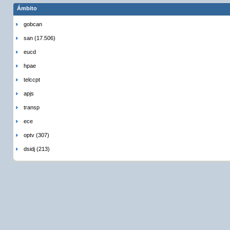
Ámbito
gobcan
san (17.506)
eucd
hpae
telccpt
apjs
transp
ece
optv (307)
dsidj (213)