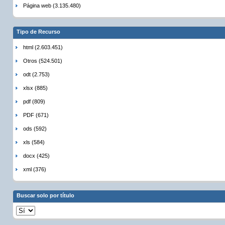
Página web (3.135.480)
Tipo de Recurso
html (2.603.451)
Otros (524.501)
odt (2.753)
xlsx (885)
pdf (809)
PDF (671)
ods (592)
xls (584)
docx (425)
xml (376)
Buscar solo por título