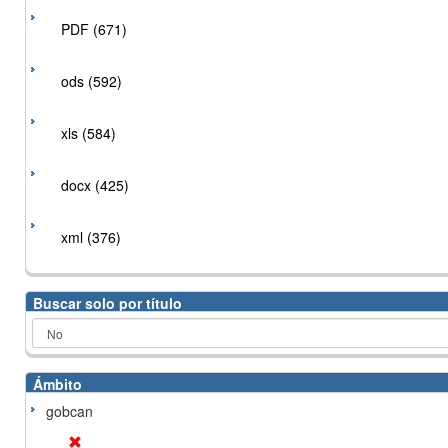
PDF (671)
ods (592)
xls (584)
docx (425)
xml (376)
Buscar solo por título
Ámbito
gobcan