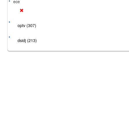
ece
optv (307)
dsidj (213)