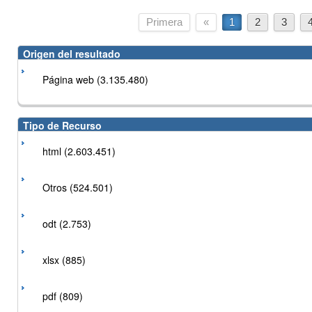
Primera
«
1
2
3
Origen del resultado
Página web (3.135.480)
Tipo de Recurso
html (2.603.451)
Otros (524.501)
odt (2.753)
xlsx (885)
pdf (809)