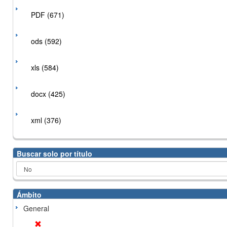
PDF (671)
ods (592)
xls (584)
docx (425)
xml (376)
Buscar solo por título
Ámbito
General