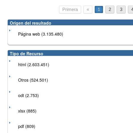
Primera
«
1
2
3
Origen del resultado
Página web (3.135.480)
Tipo de Recurso
html (2.603.451)
Otros (524.501)
odt (2.753)
xlsx (885)
pdf (809)