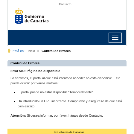
Contacto
Toggle
navigation
Está en:
Inicio
>
Control de Errores
Control de Errores
Error 500: Página no disponible
Lo sentimos, el portal al que está intentado acceder no está disponible. Esto
puede ocurrir por varios motivos:
El portal puede no estar disponible "Temporalmente".
Ha introducido un URL incorrecto. Compruebe y asegúrese de que está
bien escrito.
Atención:
Si desea informar, por favor, hágalo desde Contacto.
© Gobierno de Canarias