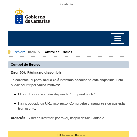
Contacto
Toggle
navigation
Está en:
Inicio
>
Control de Errores
Control de Errores
Error 500: Página no disponible
Lo sentimos, el portal al que está intentado acceder no está disponible. Esto
puede ocurrir por varios motivos:
El portal puede no estar disponible "Temporalmente".
Ha introducido un URL incorrecto. Compruebe y asegúrese de que está
bien escrito.
Atención:
Si desea informar, por favor, hágalo desde Contacto.
© Gobierno de Canarias