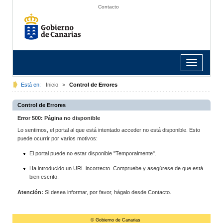
Contacto
Toggle
navigation
Está en:
Inicio
>
Control de Errores
Control de Errores
Error 500: Página no disponible
Lo sentimos, el portal al que está intentado acceder no está disponible. Esto
puede ocurrir por varios motivos:
El portal puede no estar disponible "Temporalmente".
Ha introducido un URL incorrecto. Compruebe y asegúrese de que está
bien escrito.
Atención:
Si desea informar, por favor, hágalo desde Contacto.
© Gobierno de Canarias