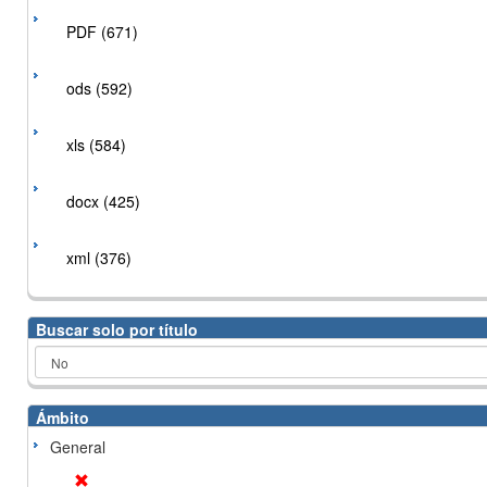
PDF (671)
ods (592)
xls (584)
docx (425)
xml (376)
Buscar solo por título
Ámbito
General