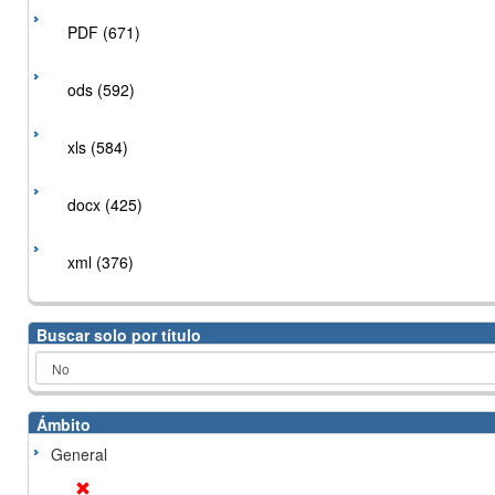
PDF (671)
ods (592)
xls (584)
docx (425)
xml (376)
Buscar solo por título
Ámbito
General