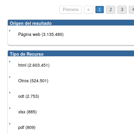
Primera
«
1
2
3
Origen del resultado
Página web (3.135.480)
Tipo de Recurso
html (2.603.451)
Otros (524.501)
odt (2.753)
xlsx (885)
pdf (809)