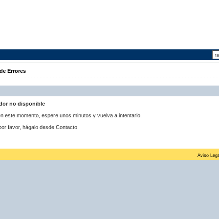
de Errores
idor no disponible
 en este momento, espere unos minutos y vuelva a intentarlo.
por favor, hágalo desde Contacto.
Aviso Lega