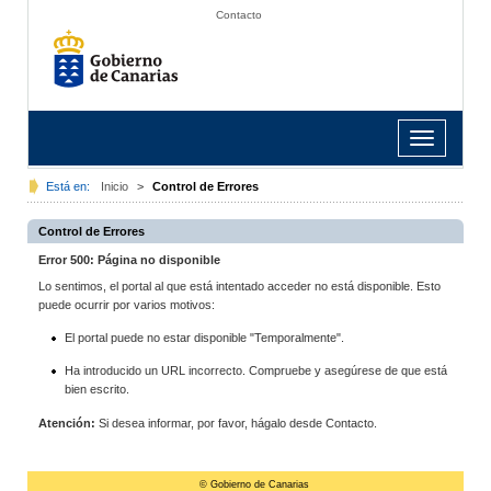
Contacto
Toggle
navigation
Está en:
Inicio
>
Control de Errores
Control de Errores
Error 500: Página no disponible
Lo sentimos, el portal al que está intentado acceder no está disponible. Esto
puede ocurrir por varios motivos:
El portal puede no estar disponible "Temporalmente".
Ha introducido un URL incorrecto. Compruebe y asegúrese de que está
bien escrito.
Atención:
Si desea informar, por favor, hágalo desde Contacto.
© Gobierno de Canarias