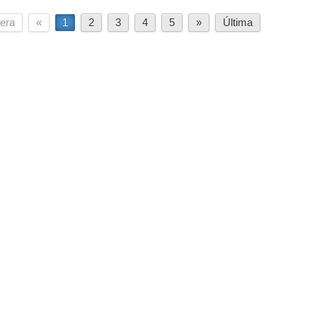
era
«
1
2
3
4
5
»
Última