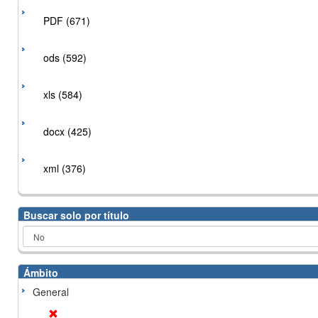
PDF (671)
ods (592)
xls (584)
docx (425)
xml (376)
Buscar solo por título
Ámbito
General