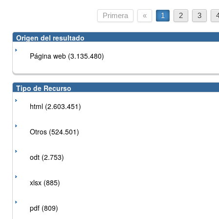
Primera
«
1
2
3
Origen del resultado
Página web (3.135.480)
Tipo de Recurso
html (2.603.451)
Otros (524.501)
odt (2.753)
xlsx (885)
pdf (809)