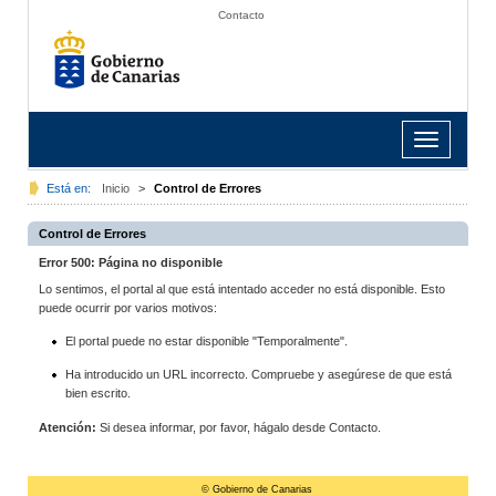
Contacto
Toggle
navigation
Está en:
Inicio
>
Control de Errores
Control de Errores
Error 500: Página no disponible
Lo sentimos, el portal al que está intentado acceder no está disponible. Esto
puede ocurrir por varios motivos:
El portal puede no estar disponible "Temporalmente".
Ha introducido un URL incorrecto. Compruebe y asegúrese de que está
bien escrito.
Atención:
Si desea informar, por favor, hágalo desde Contacto.
© Gobierno de Canarias