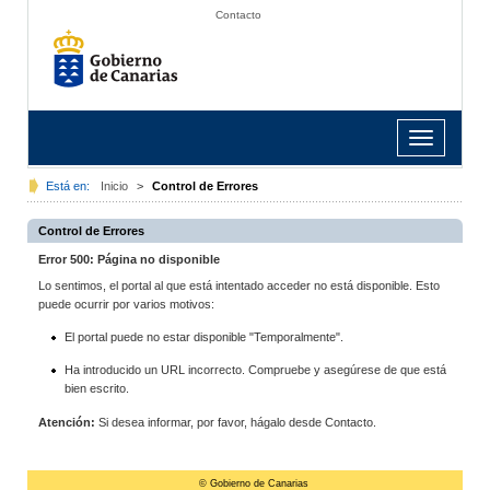
Contacto
Toggle
navigation
Está en:
Inicio
>
Control de Errores
Control de Errores
Error 500: Página no disponible
Lo sentimos, el portal al que está intentado acceder no está disponible. Esto
puede ocurrir por varios motivos:
El portal puede no estar disponible "Temporalmente".
Ha introducido un URL incorrecto. Compruebe y asegúrese de que está
bien escrito.
Atención:
Si desea informar, por favor, hágalo desde Contacto.
© Gobierno de Canarias