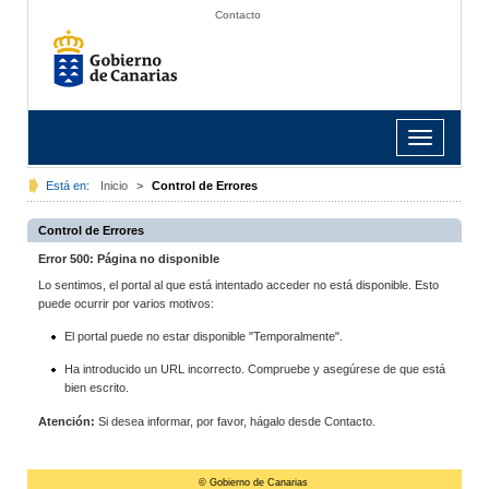
Contacto
Toggle
navigation
Está en:
Inicio
>
Control de Errores
Control de Errores
Error 500: Página no disponible
Lo sentimos, el portal al que está intentado acceder no está disponible. Esto
puede ocurrir por varios motivos:
El portal puede no estar disponible "Temporalmente".
Ha introducido un URL incorrecto. Compruebe y asegúrese de que está
bien escrito.
Atención:
Si desea informar, por favor, hágalo desde Contacto.
© Gobierno de Canarias