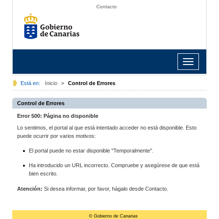
Contacto
Toggle
navigation
Está en:
Inicio
>
Control de Errores
Control de Errores
Error 500: Página no disponible
Lo sentimos, el portal al que está intentado acceder no está disponible. Esto
puede ocurrir por varios motivos:
El portal puede no estar disponible "Temporalmente".
Ha introducido un URL incorrecto. Compruebe y asegúrese de que está
bien escrito.
Atención:
Si desea informar, por favor, hágalo desde Contacto.
© Gobierno de Canarias