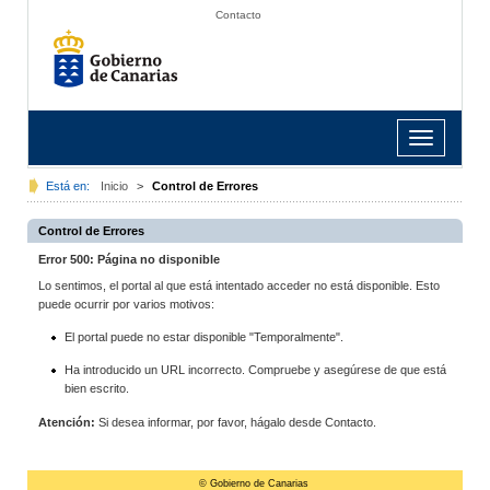
Contacto
Toggle
navigation
Está en:
Inicio
>
Control de Errores
Control de Errores
Error 500: Página no disponible
Lo sentimos, el portal al que está intentado acceder no está disponible. Esto
puede ocurrir por varios motivos:
El portal puede no estar disponible "Temporalmente".
Ha introducido un URL incorrecto. Compruebe y asegúrese de que está
bien escrito.
Atención:
Si desea informar, por favor, hágalo desde Contacto.
© Gobierno de Canarias