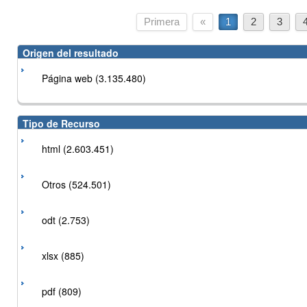
Primera
«
1
2
3
Origen del resultado
Página web (3.135.480)
Tipo de Recurso
html (2.603.451)
Otros (524.501)
odt (2.753)
xlsx (885)
pdf (809)