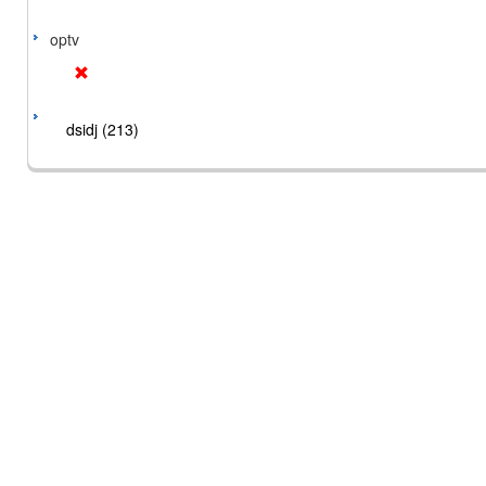
optv
dsidj (213)