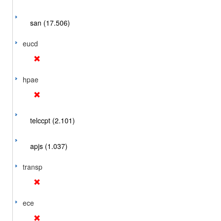
san (17.506)
eucd
hpae
telccpt (2.101)
apjs (1.037)
transp
ece