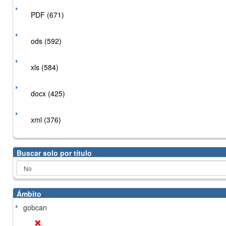
PDF (671)
ods (592)
xls (584)
docx (425)
xml (376)
Buscar solo por título
Ámbito
gobcan