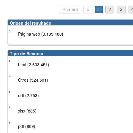
Primera
«
1
2
3
Origen del resultado
Página web (3.135.480)
Tipo de Recurso
html (2.603.451)
Otros (524.501)
odt (2.753)
xlsx (885)
pdf (809)