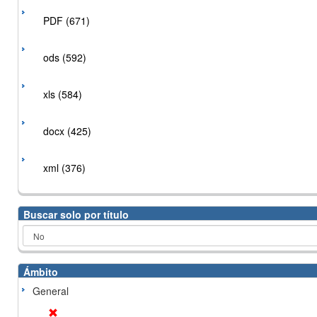
PDF (671)
ods (592)
xls (584)
docx (425)
xml (376)
Buscar solo por título
Ámbito
General