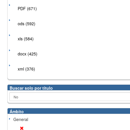
PDF (671)
ods (592)
xls (584)
docx (425)
xml (376)
Buscar solo por título
Ámbito
General