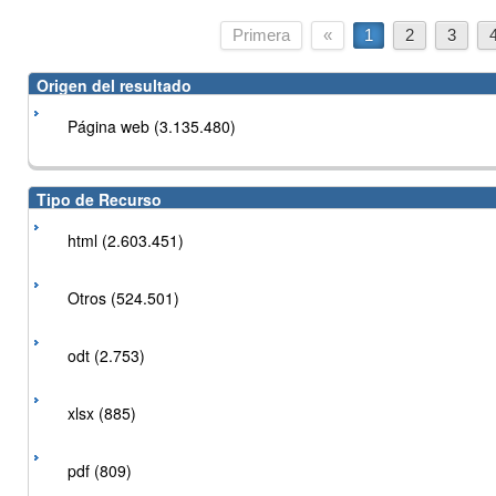
Primera
«
1
2
3
Origen del resultado
Página web (3.135.480)
Tipo de Recurso
html (2.603.451)
Otros (524.501)
odt (2.753)
xlsx (885)
pdf (809)