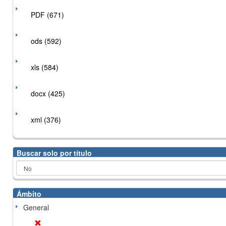
PDF (671)
ods (592)
xls (584)
docx (425)
xml (376)
Buscar solo por título
Ámbito
General