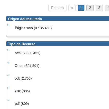
Primera
«
1
2
3
Origen del resultado
Página web (3.135.480)
Tipo de Recurso
html (2.603.451)
Otros (524.501)
odt (2.753)
xlsx (885)
pdf (809)