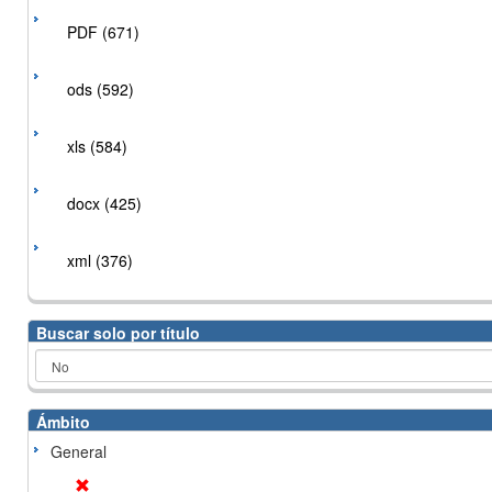
PDF (671)
ods (592)
xls (584)
docx (425)
xml (376)
Buscar solo por título
Ámbito
General