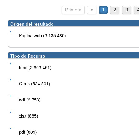
Primera
«
1
2
3
Origen del resultado
Página web (3.135.480)
Tipo de Recurso
html (2.603.451)
Otros (524.501)
odt (2.753)
xlsx (885)
pdf (809)