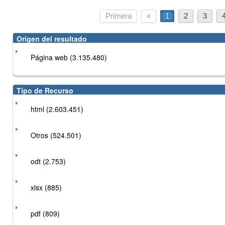
Primera
«
1
2
3
Origen del resultado
Página web (3.135.480)
Tipo de Recurso
html (2.603.451)
Otros (524.501)
odt (2.753)
xlsx (885)
pdf (809)