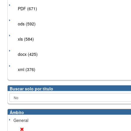
PDF (671)
ods (592)
xls (584)
docx (425)
xml (376)
Buscar solo por título
Ámbito
General