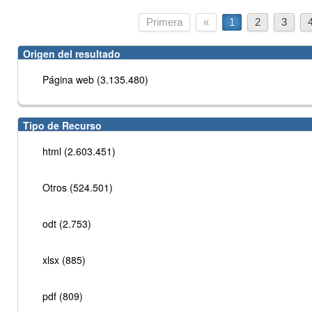
Primera
«
1
2
3
Origen del resultado
Página web (3.135.480)
Tipo de Recurso
html (2.603.451)
Otros (524.501)
odt (2.753)
xlsx (885)
pdf (809)