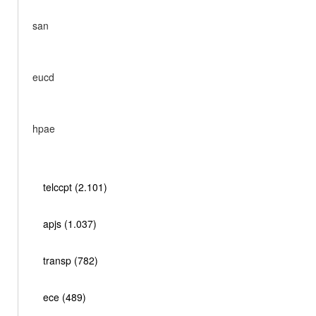
san
eucd
hpae
telccpt (2.101)
apjs (1.037)
transp (782)
ece (489)