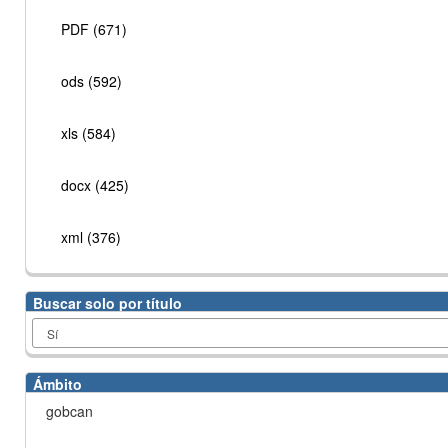
PDF (671)
ods (592)
xls (584)
docx (425)
xml (376)
Buscar solo por título
Ámbito
gobcan