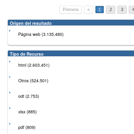
Primera
«
1
2
3
Origen del resultado
Página web (3.135.480)
Tipo de Recurso
html (2.603.451)
Otros (524.501)
odt (2.753)
xlsx (885)
pdf (809)