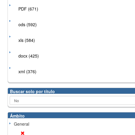
PDF (671)
ods (592)
xls (584)
docx (425)
xml (376)
Buscar solo por título
Ámbito
General