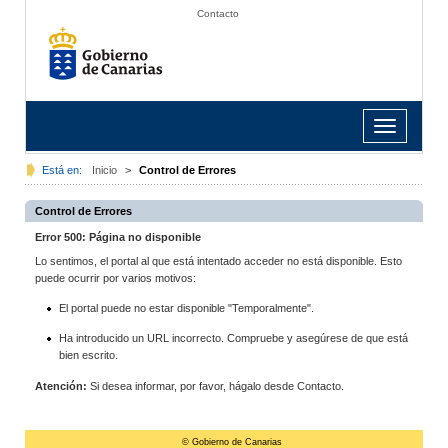
Contacto
Toggle
navigation
Está en:
Inicio
>
Control de Errores
Control de Errores
Error 500: Página no disponible
Lo sentimos, el portal al que está intentado acceder no está disponible. Esto
puede ocurrir por varios motivos:
El portal puede no estar disponible "Temporalmente".
Ha introducido un URL incorrecto. Compruebe y asegúrese de que está
bien escrito.
Atención:
Si desea informar, por favor, hágalo desde Contacto.
© Gobierno de Canarias