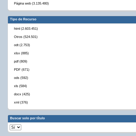
Página web (3.135.480)
Tipo de Recurso
html (2.603.451)
Otros (524.501)
odt (2.753)
xlsx (885)
pdf (809)
PDF (671)
ods (592)
xls (584)
docx (425)
xml (376)
Buscar solo por título