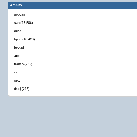
Ámbito
gobcan
san (17.506)
eucd
hpae (10.420)
telccpt
apjs
transp (782)
ece
optv
dsidj (213)