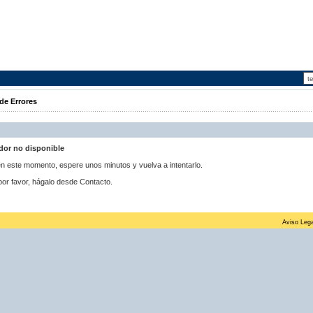
de Errores
idor no disponible
 en este momento, espere unos minutos y vuelva a intentarlo.
por favor, hágalo desde Contacto.
Aviso Lega