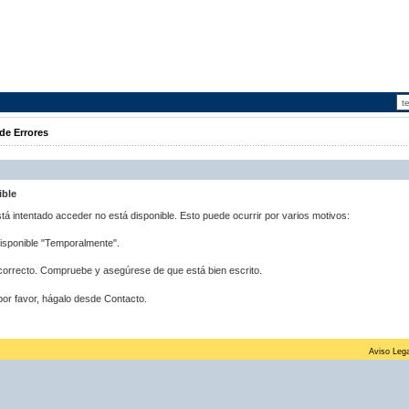
de Errores
ible
stá intentado acceder no está disponible. Esto puede ocurrir por varios motivos:
disponible "Temporalmente".
correcto. Compruebe y asegúrese de que está bien escrito.
por favor, hágalo desde Contacto.
Aviso Lega