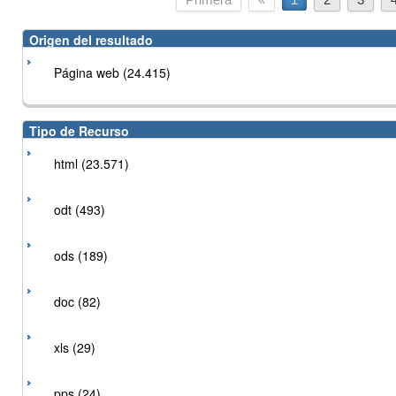
Origen del resultado
Página web (24.415)
Tipo de Recurso
html (23.571)
odt (493)
ods (189)
doc (82)
xls (29)
pps (24)