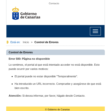
Contacto
Toggle
navigation
Está en:
Inicio
>
Control de Errores
Control de Errores
Error 500: Página no disponible
Lo sentimos, el portal al que está intentado acceder no está disponible. Esto
puede ocurrir por varios motivos:
El portal puede no estar disponible "Temporalmente".
Ha introducido un URL incorrecto. Compruebe y asegúrese de que está
bien escrito.
Atención:
Si desea informar, por favor, hágalo desde Contacto.
© Gobierno de Canarias