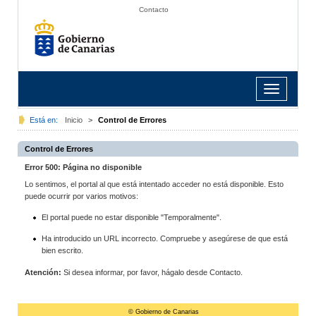
Contacto
Toggle
navigation
Está en:
Inicio
>
Control de Errores
Control de Errores
Error 500: Página no disponible
Lo sentimos, el portal al que está intentado acceder no está disponible. Esto
puede ocurrir por varios motivos:
El portal puede no estar disponible "Temporalmente".
Ha introducido un URL incorrecto. Compruebe y asegúrese de que está
bien escrito.
Atención:
Si desea informar, por favor, hágalo desde Contacto.
© Gobierno de Canarias