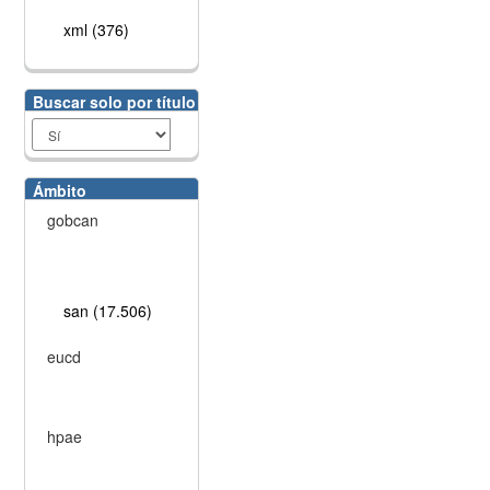
xml (376)
Buscar solo por título
Ámbito
gobcan
san (17.506)
eucd
hpae