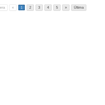
era
«
1
2
3
4
5
»
Última