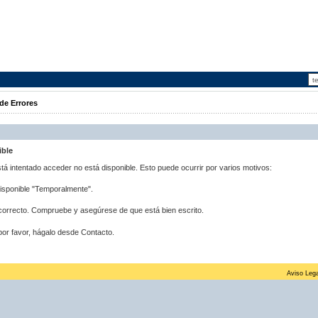
de Errores
ible
stá intentado acceder no está disponible. Esto puede ocurrir por varios motivos:
disponible "Temporalmente".
correcto. Compruebe y asegúrese de que está bien escrito.
por favor, hágalo desde Contacto.
Aviso Lega