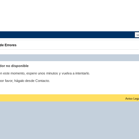
de Errores
idor no disponible
 en este momento, espere unos minutos y vuelva a intentarlo.
por favor, hágalo desde Contacto.
Aviso Lega