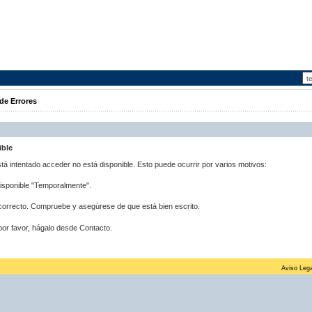
de Errores
ible
stá intentado acceder no está disponible. Esto puede ocurrir por varios motivos:
disponible "Temporalmente".
correcto. Compruebe y asegúrese de que está bien escrito.
por favor, hágalo desde Contacto.
Aviso Lega