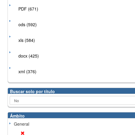
PDF (671)
ods (592)
xls (584)
docx (425)
xml (376)
Buscar solo por título
Ámbito
General