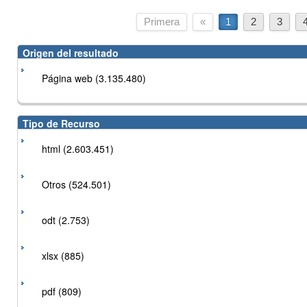
Primera
«
1
2
3
Origen del resultado
Página web (3.135.480)
Tipo de Recurso
html (2.603.451)
Otros (524.501)
odt (2.753)
xlsx (885)
pdf (809)