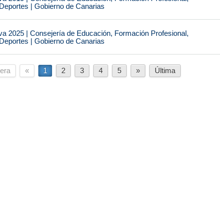
 Deportes | Gobierno de Canarias
va 2025 | Consejería de Educación, Formación Profesional,
 Deportes | Gobierno de Canarias
era
«
1
2
3
4
5
»
Última