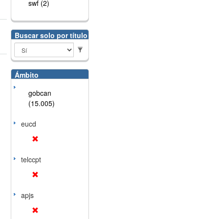
swf (2)
Buscar solo por título
Ámbito
gobcan
(15.005)
eucd
telccpt
apjs