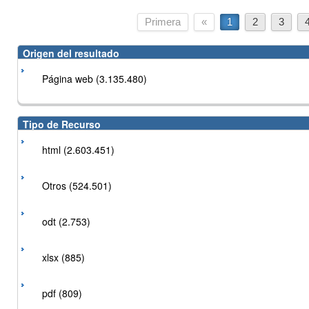
Primera
«
1
2
3
Origen del resultado
Página web (3.135.480)
Tipo de Recurso
html (2.603.451)
Otros (524.501)
odt (2.753)
xlsx (885)
pdf (809)