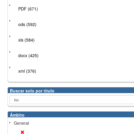
PDF (671)
ods (592)
xls (584)
docx (425)
xml (376)
Buscar solo por título
Ámbito
General