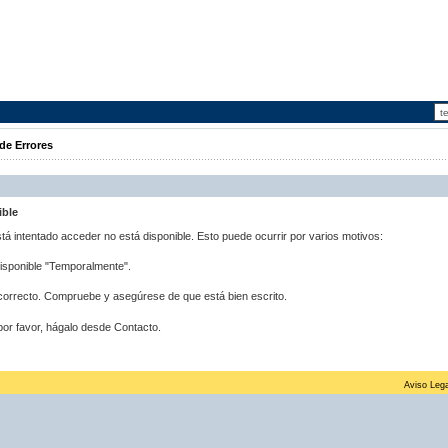
de Errores
ible
stá intentado acceder no está disponible. Esto puede ocurrir por varios motivos:
disponible "Temporalmente".
correcto. Compruebe y asegúrese de que está bien escrito.
por favor, hágalo desde Contacto.
Aviso Lega