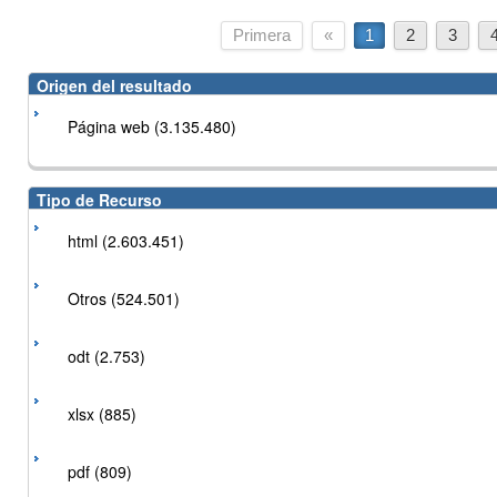
Primera
«
1
2
3
Origen del resultado
Página web (3.135.480)
Tipo de Recurso
html (2.603.451)
Otros (524.501)
odt (2.753)
xlsx (885)
pdf (809)