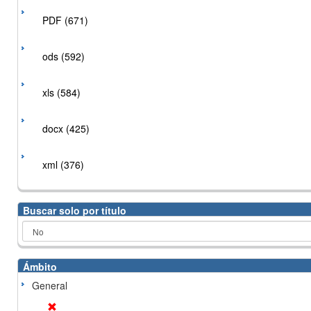
PDF (671)
ods (592)
xls (584)
docx (425)
xml (376)
Buscar solo por título
Ámbito
General