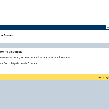
de Errores
idor no disponible
 en este momento, espere unos minutos y vuelva a intentarlo.
por favor, hágalo desde Contacto.
Aviso Lega