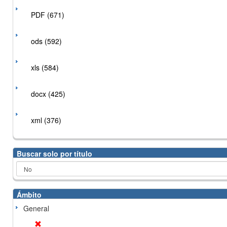
PDF (671)
ods (592)
xls (584)
docx (425)
xml (376)
Buscar solo por título
Ámbito
General