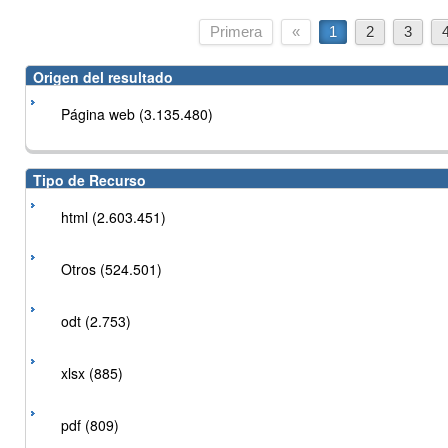
Primera
«
1
2
3
Origen del resultado
Página web (3.135.480)
Tipo de Recurso
html (2.603.451)
Otros (524.501)
odt (2.753)
xlsx (885)
pdf (809)