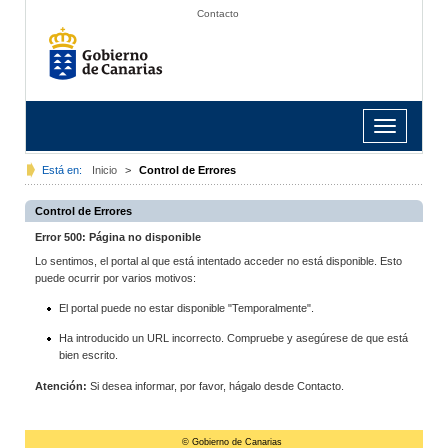
Contacto
Toggle
navigation
Está en:
Inicio
>
Control de Errores
Control de Errores
Error 500: Página no disponible
Lo sentimos, el portal al que está intentado acceder no está disponible. Esto
puede ocurrir por varios motivos:
El portal puede no estar disponible "Temporalmente".
Ha introducido un URL incorrecto. Compruebe y asegúrese de que está
bien escrito.
Atención:
Si desea informar, por favor, hágalo desde Contacto.
© Gobierno de Canarias