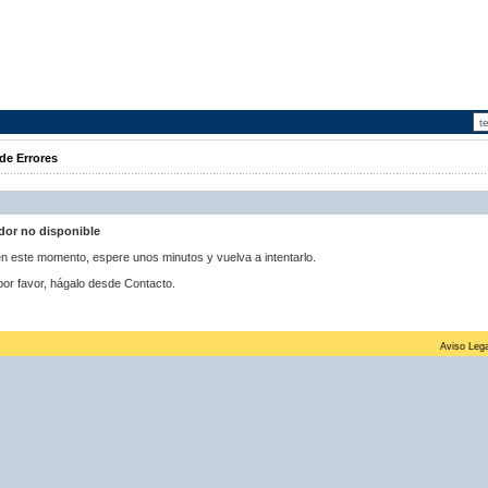
de Errores
idor no disponible
 en este momento, espere unos minutos y vuelva a intentarlo.
por favor, hágalo desde Contacto.
Aviso Lega